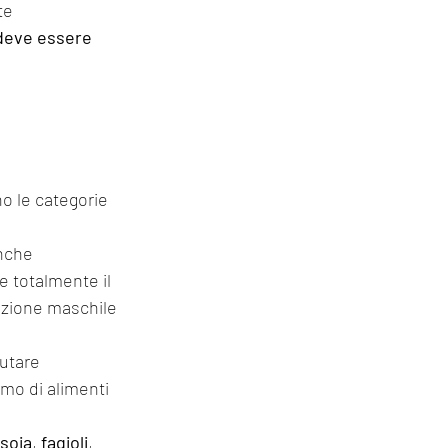
te 
deve essere 
o le categorie 
anche 
 totalmente il 
azione maschile 
iutare 
umo di alimenti 
soia
, 
fagioli
, 