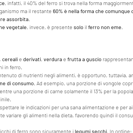
ce
, infatti, il 40% del ferro si trova nella forma maggiormen
rganismo ma il restante 
60% è nella forma che comunque 
re assorbita
.
ine vegetale
, invece, è presente 
solo
 il 
ferro non eme
.
, 
cereali
 e 
derivati
, 
verdura
 e 
frutta a guscio
 rappresentan
i in ferro.
ntenuto di nutrienti negli alimenti, è opportuno, tuttavia, 
one di consumo
. Ad esempio, una porzione di vongole copre
entre una porzione di carne solamente il 13% per la popol
nile.
i rispettare le indicazioni per una sana alimentazione e per a
e variare gli alimenti nella dieta, favorendo quindi il cons
ricchi di ferro sono sicuramente i 
legumi secchi
. In ordine: 