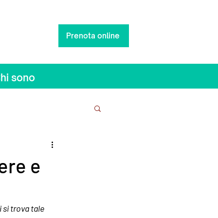
Prenota online
0:00
hi sono
iere e
 si trova tale 