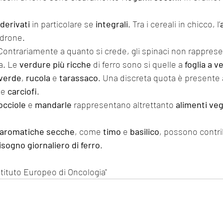
derivati
 in particolare se 
integrali
. Tra i cereali in chicco, l’
adrone.
 Contrariamente a quanto si crede, gli spinaci non rapprese
a. Le 
verdure più ricche
 di ferro sono si quelle a 
foglia a v
 verde
, 
rucola
 e 
tarassaco
. Una discreta quota è presente 
 e 
carciofi
.
occiole
 e 
mandarle
 rappresentano altrettanto 
alimenti vege
 aromatiche secche
, come 
timo
 e 
basilico
, possono contrib
isogno giornaliero di ferro
.
tituto Europeo di Oncologia"