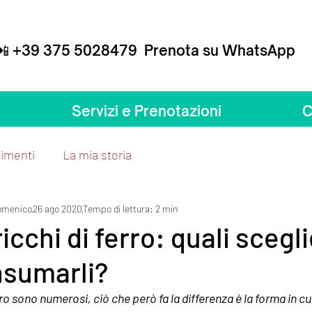
📲 +39
375 5028479
Prenota su WhatsApp
9
375 5028479
da Lunedì a Sabato | 10:00 / 2
Home
Servizi e Prenotazioni
Altro
C
limenti
La mia storia
omenico
26 ago 2020
Tempo di lettura: 2 min
icchi di ferro: quali scegl
sumarli?
erro sono numerosi, ciò che però fa la differenza è la forma in cui