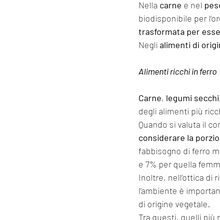
Nella 
carne
 e nel 
pes
biodisponibile per l’o
trasformata per esse
Negli 
alimenti di orig
Alimenti ricchi in ferro
Carne
, 
legumi secchi
degli alimenti più ricch
Quando si valuta il co
considerare la porzi
fabbisogno di ferro m
e 7% per quella femmi
Inoltre, nell’ottica d
l’ambiente è important
di origine vegetale.
Tra questi, quelli più 