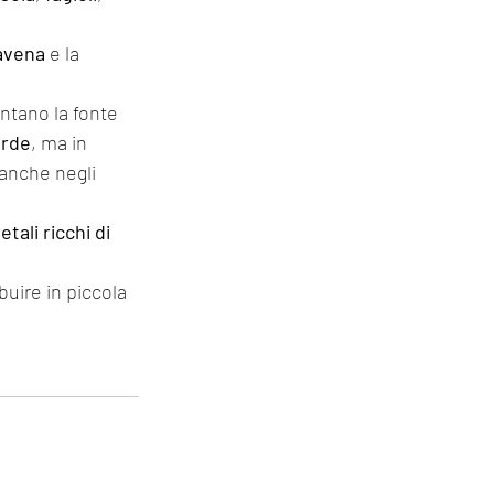
avena
 e la 
ntano la fonte 
erde
, ma in 
anche negli 
tali ricchi di 
uire in piccola 