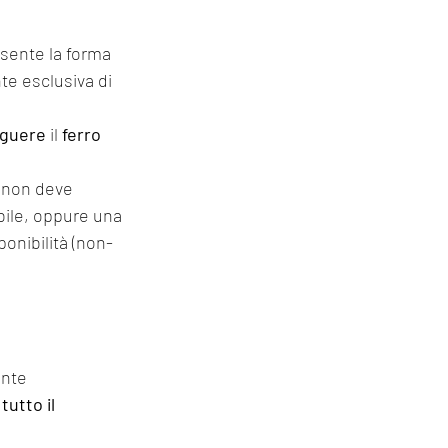
esente la forma 
nte esclusiva di 
nguere
 il 
ferro
e non deve 
bile, oppure una 
onibilità (non-
ente 
tutto il 