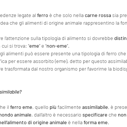
redenze legate al 
ferro
 è che solo nella 
carne rossa
 sia pr
l’idea che gli alimenti di origine animale rappresentino la fo
re l’attenzione sulla tipologia di alimento si dovrebbe 
disti
cui si trova: “
eme
” e “
non-eme
”.
egli alimenti può essere presente una tipologia di ferro ch
ca per essere assorbito (eme), detto per questo assimila
 trasformata dal nostro organismo per favorirne la biodisp
similabile?
e il 
ferro eme
, quello 
più
 facilmente 
assimilabile
, è pres
mondo animale
, dall’altro è necessario 
specificare
 che 
non 
nell’alimento di origine animale
 è nella 
forma eme
.