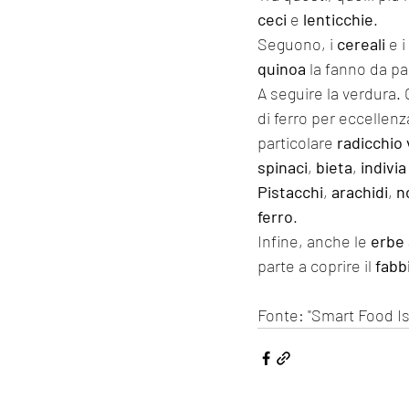
ceci
 e 
lenticchie
.
Seguono, i 
cereali
 e i 
quinoa
 la fanno da p
A seguire la verdura.
di ferro per eccellenz
particolare 
radicchio
spinaci
, 
bieta
, 
indivia
Pistacchi
, 
arachidi
, 
n
ferro
.
Infine, anche le 
erbe
parte a coprire il 
fabb
Fonte: "Smart Food Is