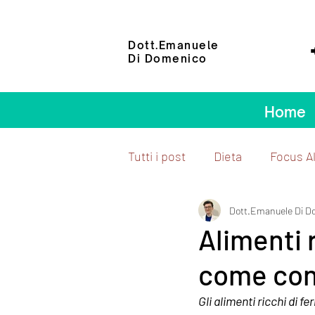
Dott.Emanuele
Di Domenico
📲 +3
Home
Tutti i post
Dieta
Focus A
Dott.Emanuele Di D
Alimenti r
come con
Gli alimenti ricchi di f