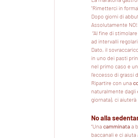
"Rimetterci in forma
Dopo giorni di abbuf
Assolutamente NO!
 “Al fine di stimola
ad intervalli regolar
Dato, il sovraccaric
in uno dei pasti prin
nel primo caso e un
l’eccesso di grassi 
Ripartire con una 
co
naturalmente dagli ec
giornata), ci aiuterà
No alla sedenta
“Una 
camminata
 a 
baccanali e ci aiuta