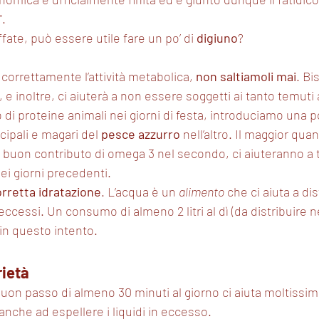
".
fate, può essere utile fare un po’ di 
digiuno
?
re correttamente l’attività metabolica, 
non saltiamoli mai
. Bi
i, e inoltre, ci aiuterà a non essere soggetti ai tanto temuti
o di proteine animali nei giorni di festa, introduciamo una p
cipali e magari del 
pesce azzurro
 nell’altro. Il maggior quan
 buon contributo di omega 3 nel secondo, ci aiuteranno a 
dei giorni precedenti.
rretta idratazione
. L’acqua è un 
alimento
 che ci aiuta a dis
cessi. Un consumo di almeno 2 litri al dì (da distribuire nell
 in questo intento.
rietà
buon passo di almeno 30 minuti al giorno ci aiuta moltissimo
 anche ad espellere i liquidi in eccesso.