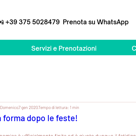
📲 +39
375 5028479
Prenota su WhatsApp
9
375 5028479
da Lunedì a Sabato | 10:00 / 2
Home
Servizi e Prenotazioni
Altro
C
 Domenico
7 gen 2020
Tempo di lettura: 1 min
n forma dopo le feste!
omica è ufficialmente finita ed è giunto dunque il fatidi