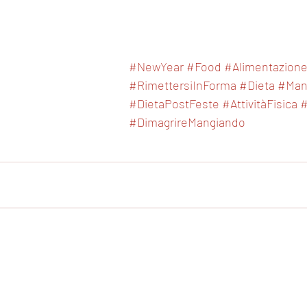
#NewYear
#Food
#Alimentazion
#RimettersiInForma
#Dieta
#Man
#DietaPostFeste
#AttivitàFisica
#
#DimagrireMangiando