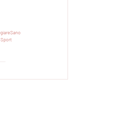
e
giareSano
Sport