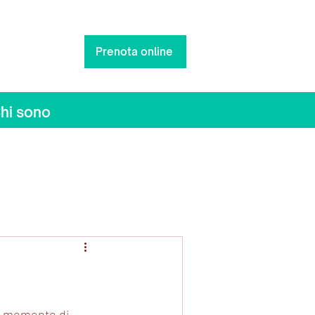
Prenota online
0:00
hi sono
co momento di 