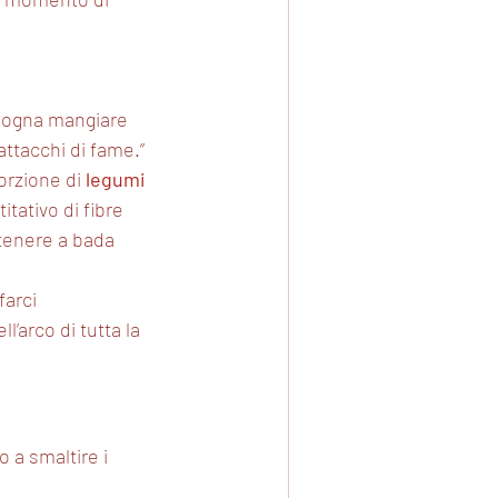
sogna mangiare 
 attacchi di fame.”
orzione di 
legumi
titativo di fibre 
tenere a bada 
farci 
’arco di tutta la 
 a smaltire i 