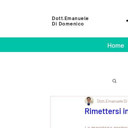
Dott.Emanuele
Di Domenico
📲 +3
Home
Dott.Emanuele Di
Rimettersi i
La maratona gastron